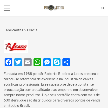
Fabricantes
Leac´s
Tel:
(11)2772-4709/2581-6347
E-mail:
suporte@proaudiosp.com.br
End:
A. Kumaki Aoki, 630 - Jd. Helena
- SP
Whatsapp
1127724709
Facebook
Twitter
Email
WhatsApp
Messenger
Skype
Share
Fundada em 1988 pelo Sr Roberto Ribeiro, a Leacs cresceu e
tornou-se referência de excelência na indústria de caixas
acústicas profissionais. Esse sucesso se deve à constante
preocupação com a qualidade e ao empenho em desenvolver
sempre novos produtos. Hoje seu portfólio conta com mais de
600 itens, que são distribuídos para diversos pontos de venda
em todo o Brasil.