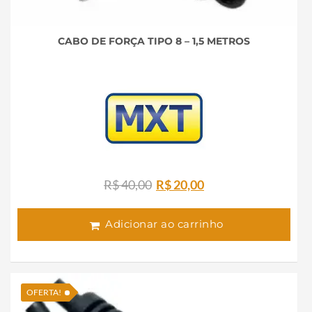
CABO DE FORÇA TIPO 8 – 1,5 METROS
O
O
R$
40,00
R$
20,00
preço
preço
original
atual
Adicionar ao carrinho
era:
é:
R$ 40,00.
R$ 20,00.
OFERTA!