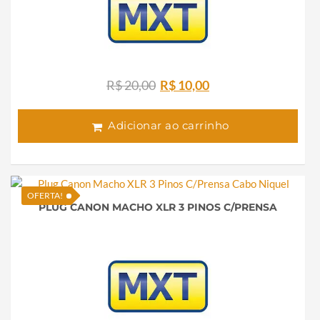
O
O
R$
20,00
R$
10,00
preço
preço
original
atual
Adicionar ao carrinho
era:
é:
R$ 20,00.
R$ 10,00.
OFERTA!
PLUG CANON MACHO XLR 3 PINOS C/PRENSA