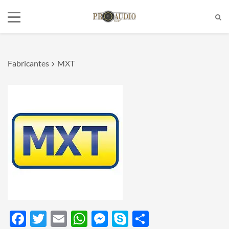
Fabricantes
MXT
Tel:
(11)2772-4709/2581-6347
E-mail:
suporte@proaudiosp.com.br
End:
A. Kumaki Aoki, 630 - Jd. Helena
- SP
Whatsapp
1127724709
Facebook
Twitter
Email
WhatsApp
Messenger
Skype
Share