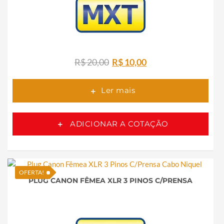
O
O
R$
20,00
R$
10,00
preço
preço
original
atual
Ler mais
era:
é:
R$ 20,00.
R$ 10,00.
ADICIONAR A COTAÇÃO
OFERTA!
PLUG CANON FÊMEA XLR 3 PINOS C/PRENSA