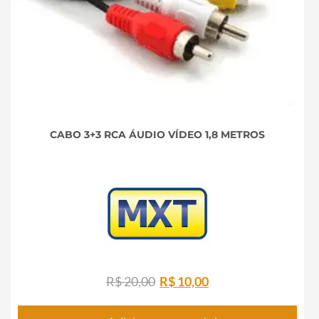
CABO 3+3 RCA ÁUDIO VÍDEO 1,8 METROS
O
O
R$
20,00
R$
10,00
preço
preço
original
atual