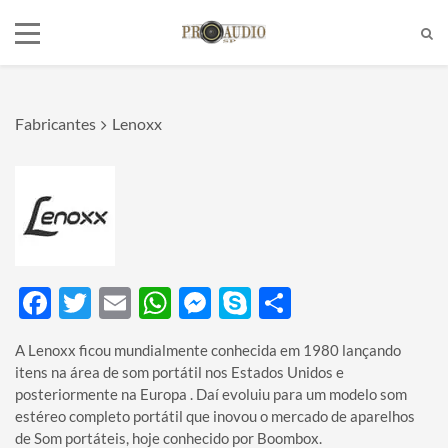
Fabricantes
Lenoxx
Tel:
(11)2772-4709/2581-6347
E-mail:
suporte@proaudiosp.com.br
End:
A. Kumaki Aoki, 630 - Jd. Helena
- SP
Whatsapp
1127724709
Facebook
Twitter
Email
WhatsApp
Messenger
Skype
Share
A Lenoxx ficou mundialmente conhecida em 1980 lançando
itens na área de som portátil nos Estados Unidos e
posteriormente na Europa . Daí evoluiu para um modelo som
estéreo completo portátil que inovou o mercado de aparelhos
de Som portáteis, hoje conhecido por Boombox.