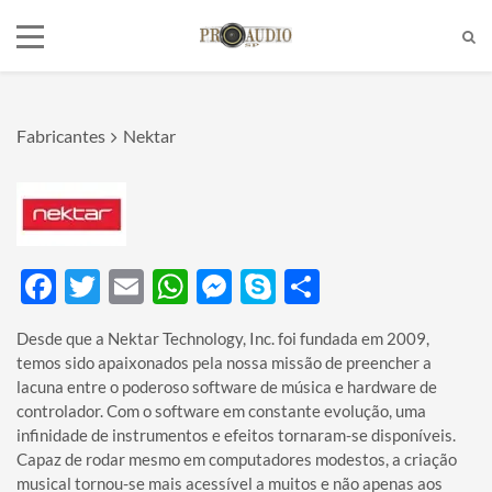
Fabricantes
Nektar
Tel:
(11)2772-4709/2581-6347
E-mail:
suporte@proaudiosp.com.br
End:
A. Kumaki Aoki, 630 - Jd. Helena
- SP
Whatsapp
1127724709
Facebook
Twitter
Email
WhatsApp
Messenger
Skype
Share
Desde que a Nektar Technology, Inc. foi fundada em 2009,
temos sido apaixonados pela nossa missão de preencher a
lacuna entre o poderoso software de música e hardware de
controlador. Com o software em constante evolução, uma
infinidade de instrumentos e efeitos tornaram-se disponíveis.
Capaz de rodar mesmo em computadores modestos, a criação
musical tornou-se mais acessível a muitos e não apenas aos