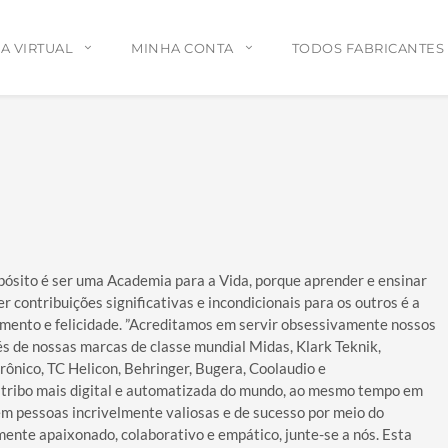
A VIRTUAL
MINHA CONTA
TODOS FABRICANTES
ger
e
are
pósito é ser uma Academia para a Vida, porque aprender e ensinar
 contribuições significativas e incondicionais para os outros é a
imento e felicidade. ”Acreditamos em servir obsessivamente nossos
vés de nossas marcas de classe mundial Midas, Klark Teknik,
rônico, TC Helicon, Behringer, Bugera, Coolaudio e
 tribo mais digital e automatizada do mundo, ao mesmo tempo em
m pessoas incrivelmente valiosas e de sucesso por meio do
mente apaixonado, colaborativo e empático, junte-se a nós. Esta