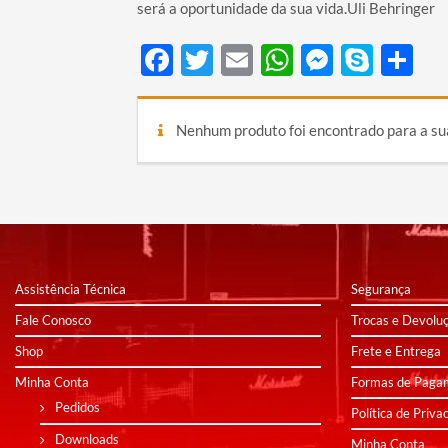
será a oportunidade da sua vida.Uli Behringer
Facebook
Twitter
Email
WhatsApp
Messen
Skyp
Sh
Nenhum produto foi encontrado para a su
Assistência Técnica
Segurança
Fale Conosco
Trocas e Devolu
Shop
Frete e Entrega
Minha Conta
Formas de Paga
Pedidos
Política de Priva
Downloads
Minha Conta