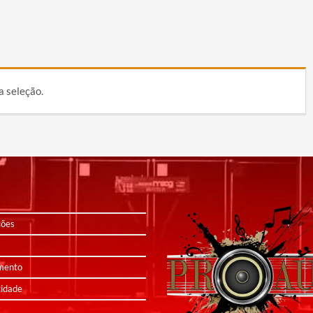
ger
e
are
a seleção.
ções
mento
cidade