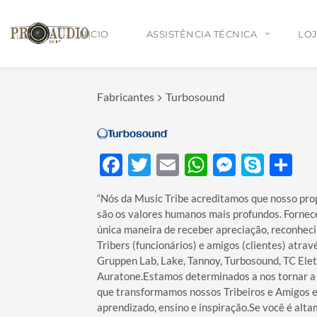
INICIO
ASSISTÊNCIA TÉCNICA
LOJ
Fabricantes
Turbosound
Serviço Leva e Traz para Assistência Técnica
Assistência Técnica para Todo Brasil
Facebook
Twitter
Email
WhatsApp
Messen
Skyp
Sh
Projetos de som personalizado para Escolas
“Nós da Music Tribe acreditamos que nosso pro
são os valores humanos mais profundos. Fornecer
única maneira de receber apreciação, reconhec
Tribers (funcionários) e amigos (clientes) atra
Gruppen Lab, Lake, Tannoy, Turbosound, TC Elet
Auratone.Estamos determinados a nos tornar a
que transformamos nossos Tribeiros e Amigos e
aprendizado, ensino e inspiração.Se você é alta