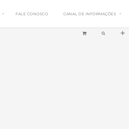
FALE CONOSCO
CANAL DE INFORMAÇÕES
Tel:
(11)2772-4709/2581-6347
E-mail:
suporte@proaudiosp.com.br
End:
A. Kumaki Aoki, 630 - Jd. Helena
- SP
Whatsapp
1127724709