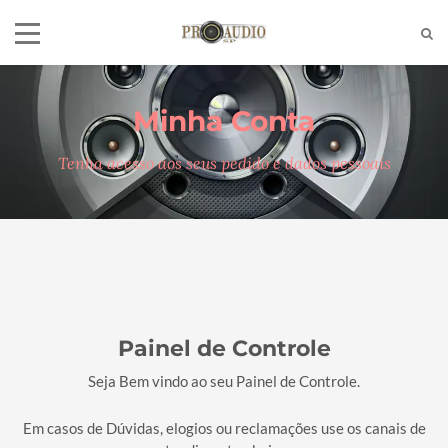
Minha Conta
Tel:
(11)2772-4709/2581-6347
E-mail:
suporte@proaudiosp.com.br
Tenha acesso aos seus pedido e dados pessoais
End:
A. Kumaki Aoki, 630 - Jd. Helena
- SP
Whatsapp
1127724709
Painel de Controle
Seja Bem vindo ao seu Painel de Controle.
Em casos de Dúvidas, elogios ou reclamações use os canais de