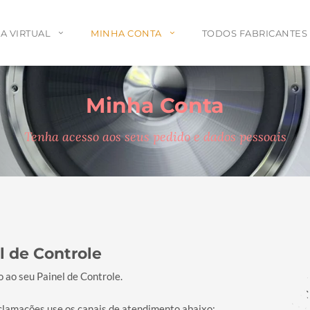
A VIRTUAL
MINHA CONTA
TODOS FABRICANTES
Minha Conta
Tenha acesso aos seus pedido e dados pessoais
l de Controle
 ao seu Painel de Controle.
eclamações use os canais de atendimento abaixo: