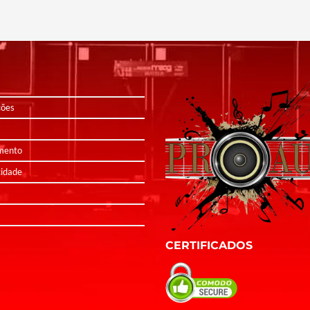
ções
mento
cidade
CERTIFICADOS