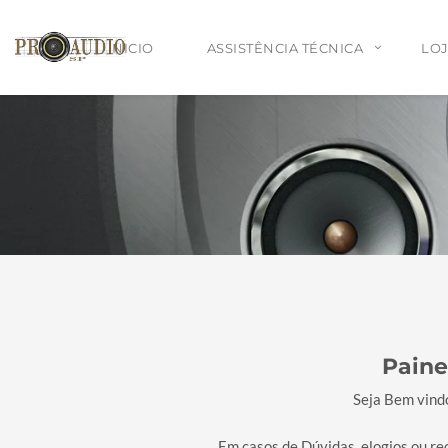
INICIO
ASSISTÊNCIA TÉCNICA
LOJ
Serviço Leva e Traz para Assistência Técnica
Assistência Técnica para Todo Brasil
Projetos de som personalizado para Escolas
Paine
Seja Bem vindo
Em casos de Dúvidas, elogios ou r