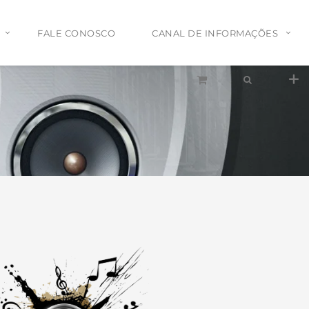
FALE CONOSCO
CANAL DE INFORMAÇÕES
Tel:
(11)2772-4709/2581-6347
E-mail:
suporte@proaudiosp.com.br
End:
A. Kumaki Aoki, 630 - Jd. Helena
- SP
Whatsapp
1127724709