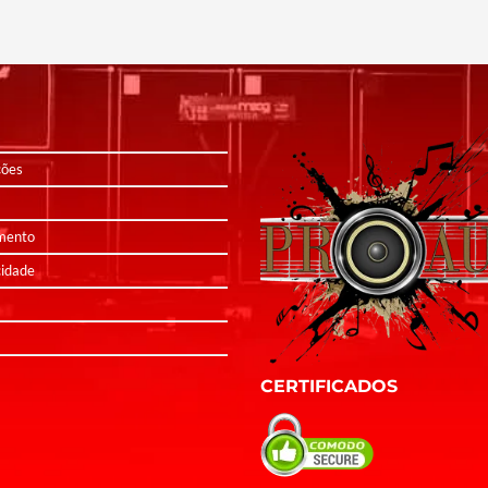
ções
mento
cidade
CERTIFICADOS