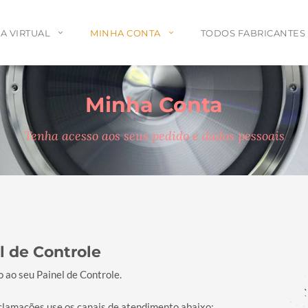
A VIRTUAL
MINHA CONTA
TODOS FABRICANTES
Minha Conta
Tenha acesso aos seus pedido e dados pessoais
l de Controle
 ao seu Painel de Controle.
eclamações use os canais de atendimento abaixo: