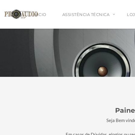
INICIO
ASSISTÊNCIA TÉCNICA
LOJ
Serviço Leva e Traz para Assistência Técnica
Assistência Técnica para Todo Brasil
Projetos de som personalizado para Escolas
Paine
Seja Bem vindo
Em casos de Dúvidas, elogios ou r