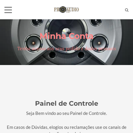
Minha Conta
Tel:
(11)2772-4709/2581-6347
E-mail:
suporte@proaudiosp.com.br
Tenha acesso aos seus pedido e dados pessoais
End:
A. Kumaki Aoki, 630 - Jd. Helena
- SP
Whatsapp
1127724709
Painel de Controle
Seja Bem vindo ao seu Painel de Controle.
Em casos de Dúvidas, elogios ou reclamações use os canais de