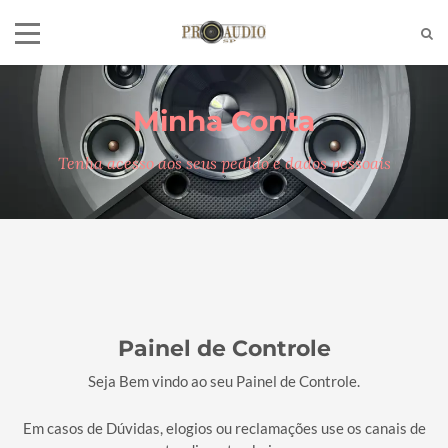
Minha Conta
Tel:
(11)2772-4709/2581-6347
E-mail:
suporte@proaudiosp.com.br
Tenha acesso aos seus pedido e dados pessoais
End:
A. Kumaki Aoki, 630 - Jd. Helena
- SP
Whatsapp
1127724709
Painel de Controle
Seja Bem vindo ao seu Painel de Controle.
Em casos de Dúvidas, elogios ou reclamações use os canais de