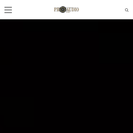
Tel:
(11)2772-4709/2581-6347
E-mail:
suporte@proaudiosp.com.br
End:
A. Kumaki Aoki, 630 - Jd. Helena
- SP
Whatsapp
1127724709