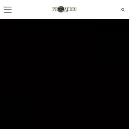
Tel:
(11)2772-4709/2581-6347
E-mail:
suporte@proaudiosp.com.br
End:
A. Kumaki Aoki, 630 - Jd. Helena
- SP
Whatsapp
1127724709