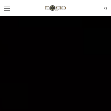
Tel:
(11)2772-4709/2581-6347
E-mail:
suporte@proaudiosp.com.br
End:
A. Kumaki Aoki, 630 - Jd. Helena
- SP
Whatsapp
1127724709