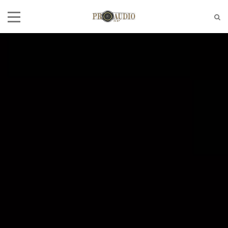
Tel:
(11)2772-4709/2581-6347
E-mail:
suporte@proaudiosp.com.br
End:
A. Kumaki Aoki, 630 - Jd. Helena
- SP
Whatsapp
1127724709