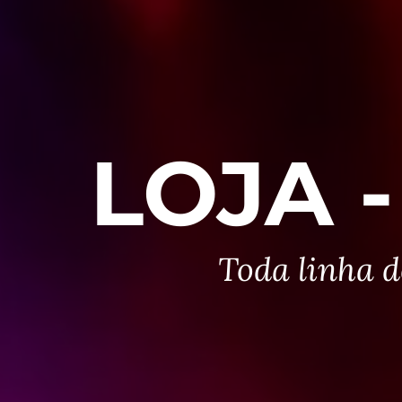
LOJA 
Toda linha d