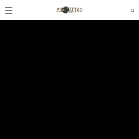
Tel:
(11)2772-4709/2581-6347
E-mail:
suporte@proaudiosp.com.br
End:
A. Kumaki Aoki, 630 - Jd. Helena
- SP
Whatsapp
1127724709