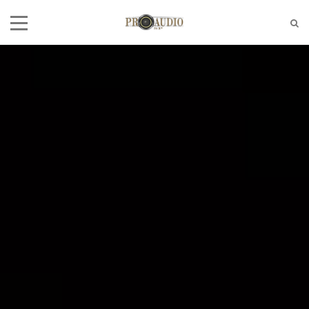
Tel:
(11)2772-4709/2581-6347
E-mail:
suporte@proaudiosp.com.br
End:
A. Kumaki Aoki, 630 - Jd. Helena
- SP
Whatsapp
1127724709