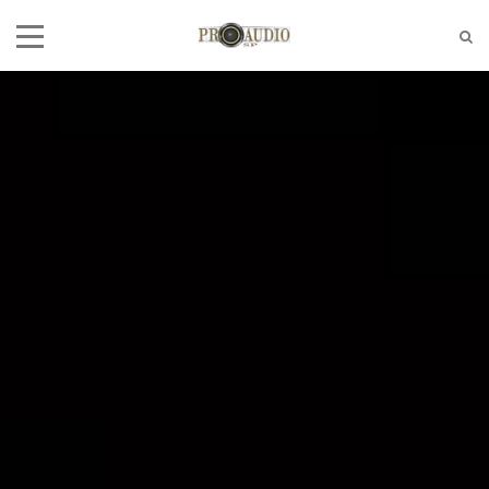
Tel:
(11)2772-4709/2581-6347
E-mail:
suporte@proaudiosp.com.br
End:
A. Kumaki Aoki, 630 - Jd. Helena
- SP
Whatsapp
1127724709