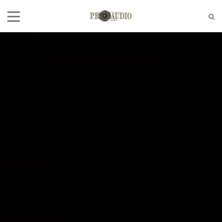
Tel:
(11)2772-4709/2581-6347
E-mail:
suporte@proaudiosp.com.br
End:
A. Kumaki Aoki, 630 - Jd. Helena
- SP
Whatsapp
1127724709