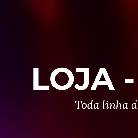
LOJA 
Toda linha d