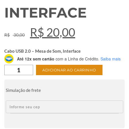
INTERFACE
O
O
R$
20,00
R$
30,00
preço
preço
original
atual
Cabo USB 2.0 – Mesa de Som, Interface
Até 12x sem cartão
com a Linha de Crédito.
Saiba mais
era:
é:
Cabo
ADICIONAR AO CARRINHO
USB
R$ 30,00.
R$ 20,00.
2.0
-
Simulação de frete
Mesa
de
Som,
Interface
quantidade