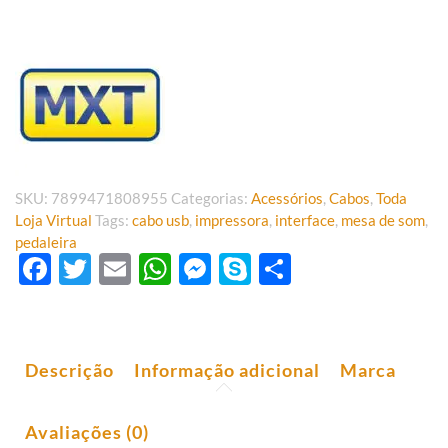
SKU:
7899471808955
Categorias:
Acessórios
,
Cabos
,
Toda
Loja Virtual
Tags:
cabo usb
,
impressora
,
interface
,
mesa de som
,
pedaleira
Facebook
Twitter
Email
WhatsApp
Messenger
Skype
Share
Descrição
Informação adicional
Marca
Avaliações (0)