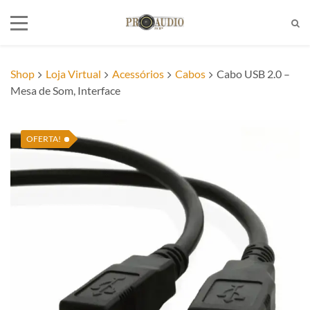
Shop
Loja Virtual
Acessórios
Cabos
Cabo USB 2.0 –
Mesa de Som, Interface
Tel:
(11)2772-4709/2581-6347
E-mail:
suporte@proaudiosp.com.br
End:
A. Kumaki Aoki, 630 - Jd. Helena
OFERTA!
- SP
Whatsapp
1127724709