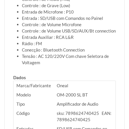
Controle : de Grave (Low)
Entrada de Microfone : P10
Entrada : SD/USB com Comandos no Painel
Controle : de Volume Microfone
Controle : de Volume USB/SD/AUX/Bt connection
Entrada Auxiliar : RCA L&R
Rádio : FM
Conecção : Bluetooth Connection
Tensão : AC 120/220V Com chave Seletora de
Voltagem
Dados
Marca/Fabricante
Oneal
Modelo
OM-2000 SL BT
Tipo
Amplificador de Audio
Código
sku: 7898624740425 EAN:
7898624740425
Entradas
SD/USB com Comandos no