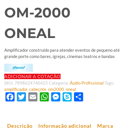
OM-2000
ONEAL
Amplificador construído para atender eventos de pequeno até
grande porte como bares, igrejas, cinemas teatros e bandas
ADICIONAR A COTAÇÃO
SKU:
7898624740425
Categoria:
Áudio Profissional
Tags:
amplificador
,
cabeçote
,
om2000
,
oneal
Facebook
Twitter
Email
WhatsApp
Messenger
Skype
Share
Descrição
Informação adicional
Marca