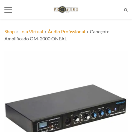
Shop
Loja Virtual
Áudio Profissional
Cabeçote
Amplificado OM-2000 ONEAL
Tel:
(11)2772-4709/2581-6347
E-mail:
suporte@proaudiosp.com.br
End:
A. Kumaki Aoki, 630 - Jd. Helena
- SP
Whatsapp
1127724709