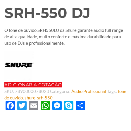
SRH-550 DJ
O fone de ouvido SRH550DJ da Shure garante áudio full range
de alta qualidade, muito conforto e máxima durabilidade para
uso de DJs e profissionalmente.
ADICIONAR A COTAÇÃO
SKU:
7890000078023
Categoria:
Áudio Profissional
Tags:
fone
de ouvido
,
shure
,
srh-550
Facebook
Twitter
Email
WhatsApp
Messenger
Skype
Share