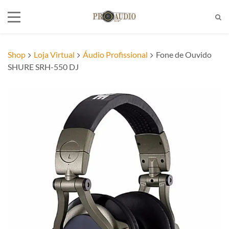
Shop
Loja Virtual
Áudio Profissional
Fone de Ouvido
SHURE SRH-550 DJ
Tel:
(11)2772-4709/2581-6347
E-mail:
suporte@proaudiosp.com.br
End:
A. Kumaki Aoki, 630 - Jd. Helena
- SP
Whatsapp
1127724709