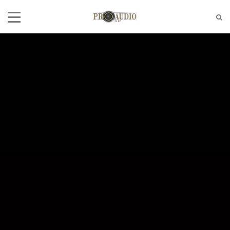
Tel:
(11)2772-4709/2581-6347
E-mail:
suporte@proaudiosp.com.br
End:
A. Kumaki Aoki, 630 - Jd. Helena
- SP
Whatsapp
1127724709