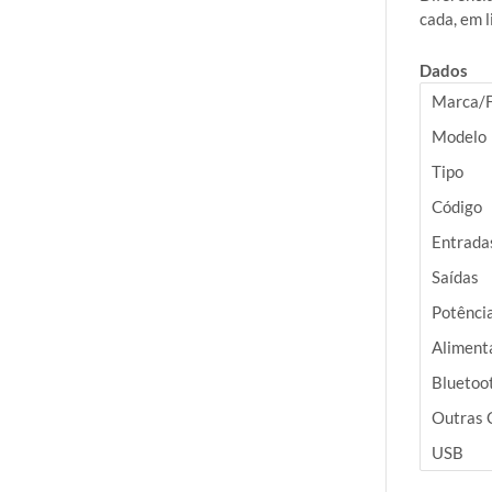
cada, em l
Dados
Marca/F
Modelo
Tipo
Código
Entrada
Saídas
Potênci
Aliment
Bluetoo
Outras 
USB