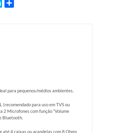
tsApp
essenger
Skype
Share
ideal para pequenos/médios ambientes.
AL (recomendado para uso em TVS ou
ara 2 Microfones com função “Volume
e Bluetooth.
de até 4 caixas ou arandelas com 8 Ohms