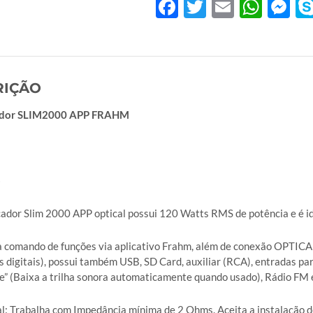
Facebook
Twitter
Email
Wha
M
RIÇÃO
ador SLIM2000 APP FRAHM
o
cador Slim 2000 APP optical possui 120 Watts RMS de potência e é 
ta comando de funções via aplicativo Frahm, além de conexão OPTIC
s digitais), possui também USB, SD Card, auxiliar (RCA), entradas p
te” (Baixa a trilha sonora automaticamente quando usado), Rádio FM 
al: Trabalha com Impedância mínima de 2 Ohms. Aceita a instalação 