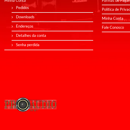
Minha Conta
Formas de Paga
Pedidos
Política de Priva
Downloads
Minha Conta
Endereços
Fale Conosco
Detalhes da conta
Senha perdida