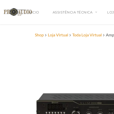
INICIO
ASSISTÊNCIA TÉCNICA
LOJ
Shop
Loja Virtual
Toda Loja Virtual
Amp
Serviço Leva e Traz para Assistência Técnica
Assistência Técnica para Todo Brasil
Projetos de som personalizado para Escolas