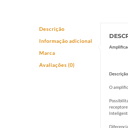
Descrição
DESC
Informação adicional
Amplific
Marca
Avaliações (0)
Descriçã
O amplifi
Possibili
receptore
Inteligen
Diferenci