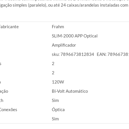
igação simples (paralelo), ou até 24 caixas/arandelas instaladas com
abricante
Frahm
SLIM-2000 APP Optical
Amplificador
sku: 7896673812834 EAN: 7896673
s
2
2
a
120W
ação
Bi-Volt Automático
th
Sim
Conexões
Óptica
Sim