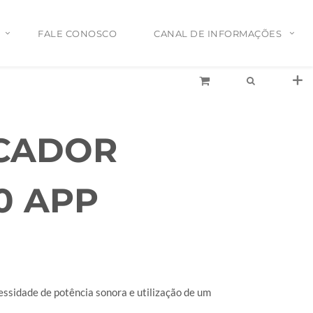
FALE CONOSCO
CANAL DE INFORMAÇÕES
Tel:
(11)2772-4709/2581-6347
E-mail:
suporte@proaudiosp.com.br
End:
A. Kumaki Aoki, 630 - Jd. Helena
ICADOR
- SP
Whatsapp
1127724709
0 APP
essidade de potência sonora e utilização de um