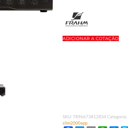
ADICIONAR A COTAÇÃO
SKU:
7896673812834
Categoria:
slim2000app